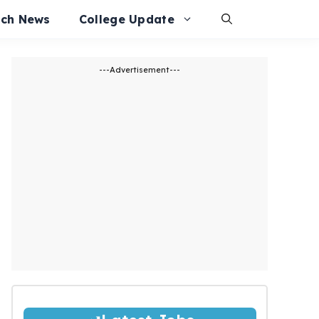
ech News
College Update
---Advertisement---