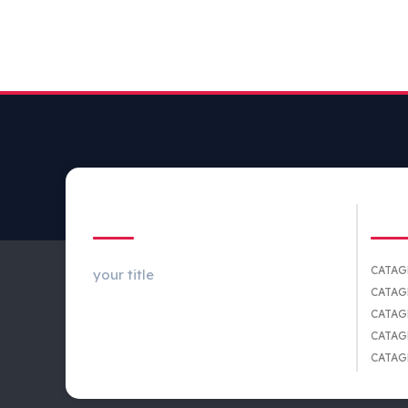
ABOUT US
CA
CATAG
your title
CATAG
CATAG
CATAG
CATAG