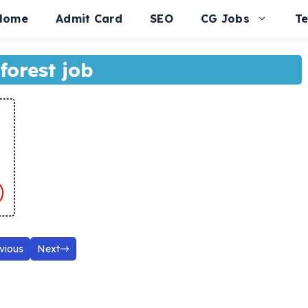
Home
Admit Card
SEO
CG Jobs
T
forest job
vious
Next