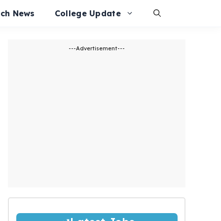
ech News
College Update
---Advertisement---