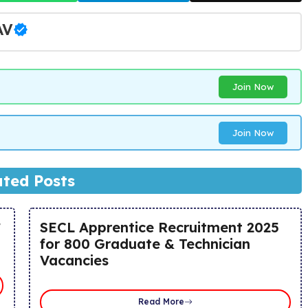
AV
Join Now
Join Now
ated Posts
SECL Apprentice Recruitment 2025
for 800 Graduate & Technician
Vacancies
Read More