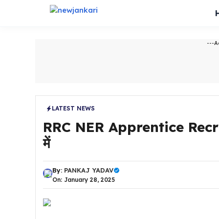
Skip
to
content
---A
LATEST NEWS
RRC NER Apprentice Recruitm
में
By:
PANKAJ YADAV
On: January 28, 2025