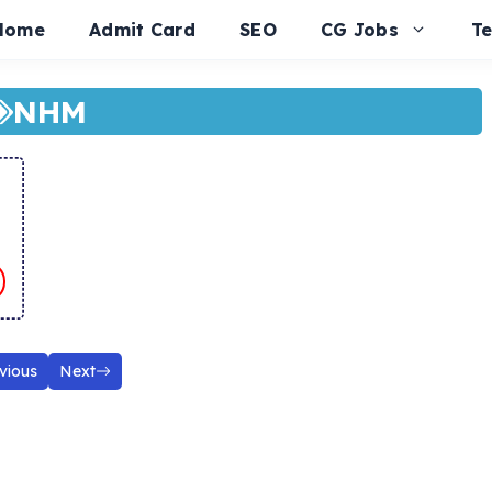
Home
Admit Card
SEO
CG Jobs
T
NHM
vious
Next