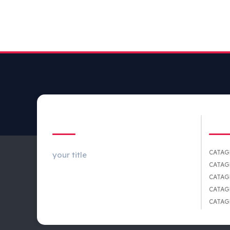
ABOUT US
CA
CATAG
your title
CATAG
CATAG
CATAG
CATAG