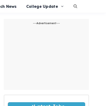
ech News
College Update
---Advertisement---