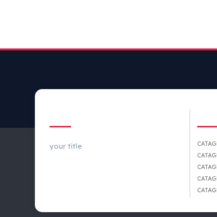
ABOUT US
CA
CATAG
your title
CATAG
CATAG
CATAG
CATAG