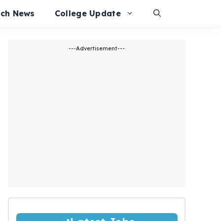
ech News
College Update
---Advertisement---