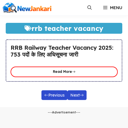
Skip
MENU
to
content
rrb teacher vacancy
RRB Railway Teacher Vacancy 2025:
753 पदों के लिए अधिसूचना जारी
Read More
Previous
Next
---Advertisement---