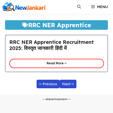
Skip
MENU
to
content
RRC NER Apprentice
RRC NER Apprentice Recruitment
2025: विस्तृत जानकारी हिंदी में
Read More
Previous
Next
---Advertisement---