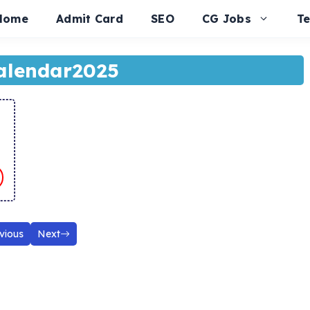
Home
Admit Card
SEO
CG Jobs
T
alendar2025
vious
Next