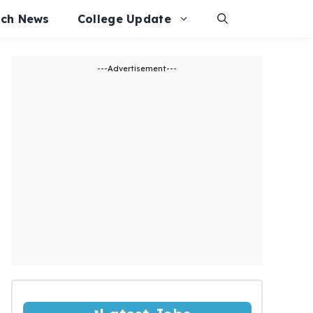
ech News
College Update
---Advertisement---