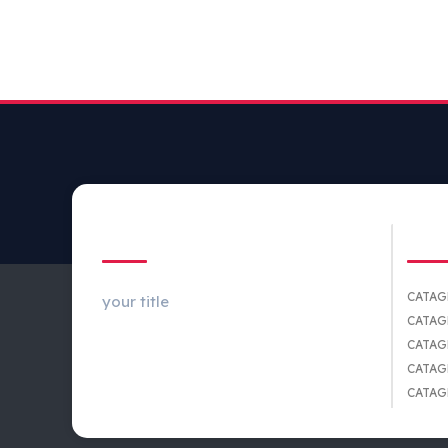
ABOUT US
CA
CATAG
your title
CATAG
CATAG
CATAG
CATAG